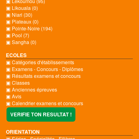
▣ Lékoumou (95)
▣ Likouala (0)
▣ Niari (30)
▣ Plateaux (0)
▣ Pointe-Noire (194)
▣ Pool (7)
▣ Sangha (0)
ECOLES
▣ Catégories d'établissements
▣ Examens - Concours - Diplômes
▣ Résultats examens et concours
▣ Classes
▣ Anciennes épreuves
▣ Avis
▣ Calendrier examens et concours
VERIFIE TON RESULTAT !
ORIENTATION
▣ Séries - Spécialités - Filières