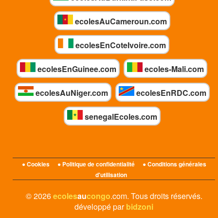
ecolesAuCameroun.com
ecolesEnCoteIvoire.com
ecolesEnGuinee.com
ecoles-Mali.com
ecolesAuNiger.com
ecolesEnRDC.com
senegalEcoles.com
● Cookies
● Politique de confidentialité
● Conditions générales
d'utilisation
© 2026
ecoles
au
congo
.com. Tous droits réservés.
développé par
bidzoni