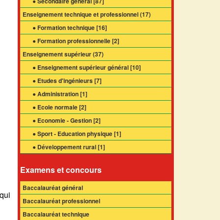
● Secondaire général [
87
]
Enseignement technique et professionnel (
17
)
● Formation technique [
16
]
● Formation professionnelle [
2
]
Enseignement supérieur (
37
)
● Enseignement supérieur général [
10
]
● Etudes d'ingénieurs [
7
]
● Administration [
1
]
● Ecole normale [
2
]
● Economie - Gestion [
2
]
● Sport - Education physique [
1
]
● Développement rural [
1
]
Examens et concours
Baccalauréat général
qui
Baccalauréat professionnel
Baccalauréat technique