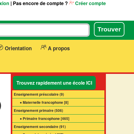
xion
| Pas encore de compte ?
Créer compte
Orientation
A propos
Trouvez rapidement une école ICI
Enseignement préscolaire (
9
)
)
● Maternelle francophone [
8
]
Enseignement primaire (
506
)
● Primaire francophone [
465
]
Enseignement secondaire (
91
)