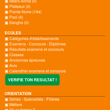
▣ Nkéni-Alima (0)
▣ Plateaux (0)
▣ Pointe-Noire (194)
▣ Pool (6)
▣ Sangha (0)
ECOLES
▣ Catégories d'établissements
▣ Examens - Concours - Diplômes
▣ Résultats examens et concours
▣ Classes
▣ Anciennes épreuves
▣ Avis
▣ Calendrier examens et concours
VERIFIE TON RESULTAT !
ORIENTATION
▣ Séries - Spécialités - Filières
▣ Métiers
▣ Où se former ?