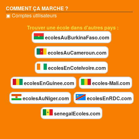
COMMENT ÇA MARCHE ?
▣ Comptes utilisateurs
Trouver une école dans d'autres pays :
ecolesAuBurkinaFaso.com
ecolesAuCameroun.com
ecolesEnCoteIvoire.com
ecolesEnGuinee.com
ecoles-Mali.com
ecolesAuNiger.com
ecolesEnRDC.com
senegalEcoles.com