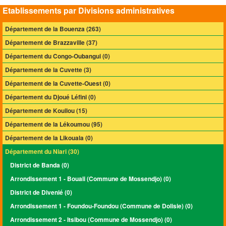
Etablissements par Divisions administratives
Département de la Bouenza (263)
Département de Brazzaville (37)
Département du Congo-Oubangui (0)
Département de la Cuvette (3)
Département de la Cuvette-Ouest (0)
Département du Djoué Léfini (0)
Département de Kouilou (15)
Département de la Lékoumou (95)
Département de la Likouala (0)
Département du Niari (30)
District de Banda (0)
Arrondissement 1 - Bouali (Commune de Mossendjo) (0)
District de Divenié (0)
Arrondissement 1 - Foundou-Foundou (Commune de Dolisie) (0)
Arrondissement 2 - Itsibou (Commune de Mossendjo) (0)