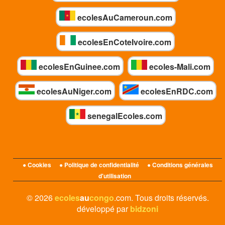
ecolesAuCameroun.com
ecolesEnCoteIvoire.com
ecolesEnGuinee.com
ecoles-Mali.com
ecolesAuNiger.com
ecolesEnRDC.com
senegalEcoles.com
● Cookies
● Politique de confidentialité
● Conditions générales
d'utilisation
© 2026
ecoles
au
congo
.com. Tous droits réservés.
développé par
bidzoni