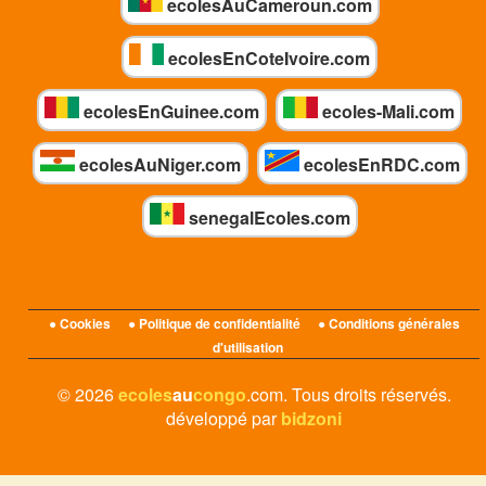
ecolesAuCameroun.com
ecolesEnCoteIvoire.com
ecolesEnGuinee.com
ecoles-Mali.com
ecolesAuNiger.com
ecolesEnRDC.com
senegalEcoles.com
● Cookies
● Politique de confidentialité
● Conditions générales
d'utilisation
© 2026
ecoles
au
congo
.com. Tous droits réservés.
développé par
bidzoni