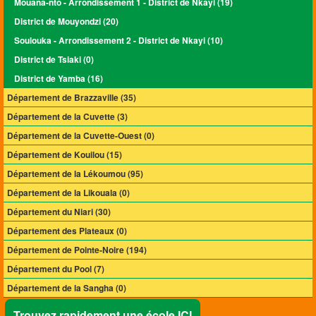
Mouana-nto - Arrondissement 1 - District de Nkayi (19)
District de Mouyondzi (20)
Soulouka - Arrondissement 2 - District de Nkayi (10)
District de Tsiaki (0)
District de Yamba (16)
Département de Brazzaville (35)
Département de la Cuvette (3)
Département de la Cuvette-Ouest (0)
Département de Kouilou (15)
Département de la Lékoumou (95)
Département de la Likouala (0)
Département du Niari (30)
Département des Plateaux (0)
Département de Pointe-Noire (194)
Département du Pool (7)
Département de la Sangha (0)
Trouvez rapidement une école ICI