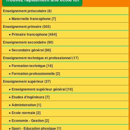
Enseignement préscolaire (
8
)
● Maternelle francophone [
7
]
Enseignement primaire (
505
)
● Primaire francophone [
464
]
Enseignement secondaire (
90
)
● Secondaire général [
86
]
Enseignement technique et professionnel (
17
)
● Formation technique [
16
]
● Formation professionnelle [
2
]
Enseignement supérieur (
37
)
● Enseignement supérieur général [
10
]
● Etudes d'ingénieurs [
7
]
● Administration [
1
]
● Ecole normale [
2
]
● Economie - Gestion [
2
]
● Sport - Education physique [
1
]