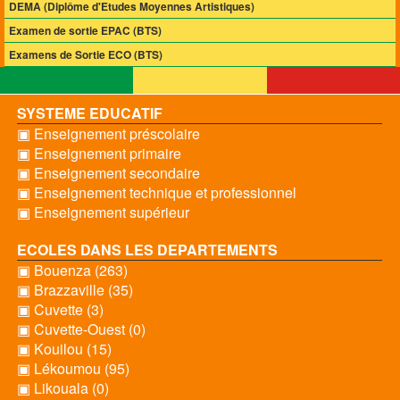
DEMA (Diplôme d'Etudes Moyennes Artistiques)
Examen de sortie EPAC (BTS)
Examens de Sortie ECO (BTS)
SYSTEME EDUCATIF
▣ Enseignement préscolaire
▣ Enseignement primaire
▣ Enseignement secondaire
▣ Enseignement technique et professionnel
▣ Enseignement supérieur
ECOLES DANS LES DEPARTEMENTS
▣ Bouenza (263)
▣ Brazzaville (35)
▣ Cuvette (3)
▣ Cuvette-Ouest (0)
▣ Kouilou (15)
▣ Lékoumou (95)
▣ Likouala (0)