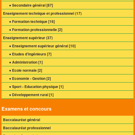
● Secondaire général [
87
]
Enseignement technique et professionnel (
17
)
● Formation technique [
16
]
● Formation professionnelle [
2
]
Enseignement supérieur (
37
)
● Enseignement supérieur général [
10
]
● Etudes d'ingénieurs [
7
]
● Administration [
1
]
● Ecole normale [
2
]
● Economie - Gestion [
2
]
● Sport - Education physique [
1
]
● Développement rural [
1
]
Examens et concours
Baccalauréat général
Baccalauréat professionnel