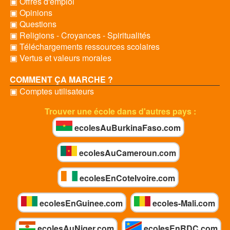
▣ Offres d'emploi
▣ Opinions
▣ Questions
▣ Religions - Croyances - Spiritualités
▣ Téléchargements ressources scolaires
▣ Vertus et valeurs morales
COMMENT ÇA MARCHE ?
▣ Comptes utilisateurs
Trouver une école dans d'autres pays :
ecolesAuBurkinaFaso.com
ecolesAuCameroun.com
ecolesEnCoteIvoire.com
ecolesEnGuinee.com
ecoles-Mali.com
ecolesAuNiger.com
ecolesEnRDC.com