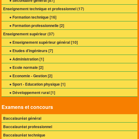
● Secondaire général [
87
]
Enseignement technique et professionnel (
17
)
● Formation technique [
16
]
● Formation professionnelle [
2
]
Enseignement supérieur (
37
)
● Enseignement supérieur général [
10
]
● Etudes d'ingénieurs [
7
]
● Administration [
1
]
● Ecole normale [
2
]
● Economie - Gestion [
2
]
● Sport - Education physique [
1
]
● Développement rural [
1
]
Examens et concours
Baccalauréat général
Baccalauréat professionnel
Baccalauréat technique