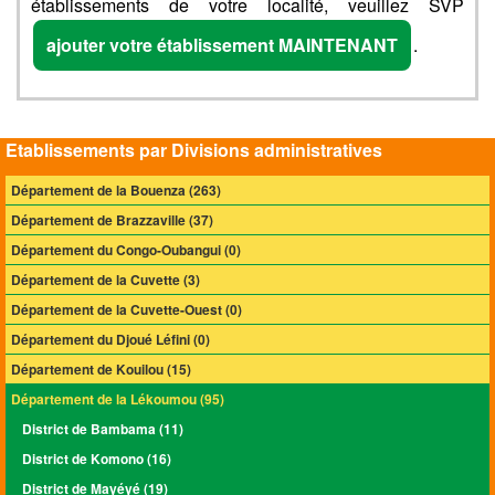
établissements de votre localité, veuillez SVP
ajouter votre établissement MAINTENANT
.
Etablissements par Divisions administratives
Département de la Bouenza (263)
Département de Brazzaville (37)
Département du Congo-Oubangui (0)
Département de la Cuvette (3)
Département de la Cuvette-Ouest (0)
Département du Djoué Léfini (0)
Département de Kouilou (15)
Département de la Lékoumou (95)
District de Bambama (11)
District de Komono (16)
District de Mayéyé (19)