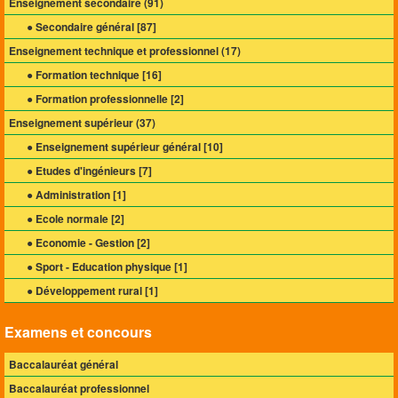
Enseignement secondaire (
91
)
● Secondaire général [
87
]
Enseignement technique et professionnel (
17
)
● Formation technique [
16
]
● Formation professionnelle [
2
]
Enseignement supérieur (
37
)
● Enseignement supérieur général [
10
]
● Etudes d'ingénieurs [
7
]
● Administration [
1
]
● Ecole normale [
2
]
● Economie - Gestion [
2
]
● Sport - Education physique [
1
]
● Développement rural [
1
]
Examens et concours
Baccalauréat général
Baccalauréat professionnel