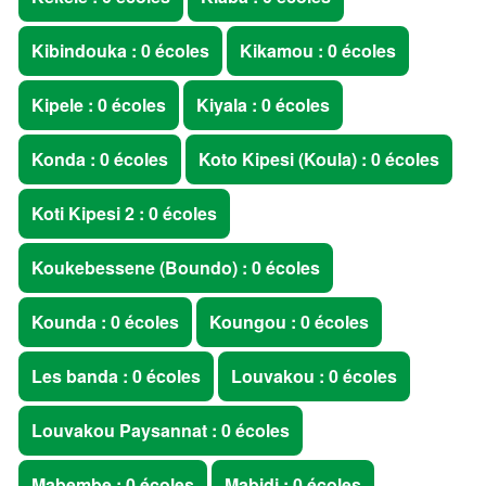
Kibindouka : 0 écoles
Kikamou : 0 écoles
Kipele : 0 écoles
Kiyala : 0 écoles
Konda : 0 écoles
Koto Kipesi (Koula) : 0 écoles
Koti Kipesi 2 : 0 écoles
Koukebessene (Boundo) : 0 écoles
Kounda : 0 écoles
Koungou : 0 écoles
Les banda : 0 écoles
Louvakou : 0 écoles
Louvakou Paysannat : 0 écoles
Mabembe : 0 écoles
Mabidi : 0 écoles