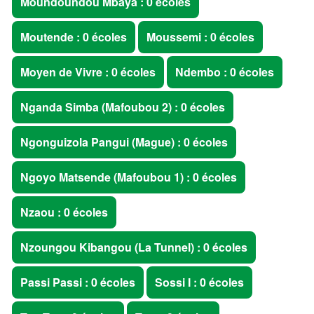
Moundoundou Mbaya : 0 écoles
Moutende : 0 écoles
Moussemi : 0 écoles
Moyen de Vivre : 0 écoles
Ndembo : 0 écoles
Nganda Simba (Mafoubou 2) : 0 écoles
Ngonguizola Pangui (Mague) : 0 écoles
Ngoyo Matsende (Mafoubou 1) : 0 écoles
Nzaou : 0 écoles
Nzoungou Kibangou (La Tunnel) : 0 écoles
Passi Passi : 0 écoles
Sossi I : 0 écoles