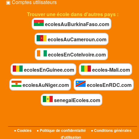
▣ Comptes utilisateurs
Trouver une école dans d'autres pays :
ecolesAuBurkinaFaso.com
ecolesAuCameroun.com
ecolesEnCoteIvoire.com
ecolesEnGuinee.com
ecoles-Mali.com
ecolesAuNiger.com
ecolesEnRDC.com
senegalEcoles.com
● Cookies
● Politique de confidentialité
● Conditions générales
d'utilisation