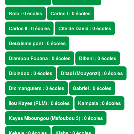
Bolo : 0 écoles
Carlos I : 0 écoles
Carlos II : 0 écoles
Cite de David : 0 écoles
Deuxième pont : 0 écoles
Diambou Fouana : 0 écoles
Dibeni : 0 écoles
Dibindou : 0 écoles
Ditadi (Mouyonzi) : 0 écoles
Dix manguiers : 0 écoles
Gabriel : 0 écoles
Ilou Kayes (PLM) : 0 écoles
Kampala : 0 écoles
Kayes Mboungou (Mafoubou 3) : 0 écoles
Kekele : 0 écoles
Kiaba : 0 écoles