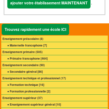
ajouter votre établissement MAINTENANT
.
Trouvez rapidement une école ICI
Enseignement préscolaire (
8
)
● Maternelle francophone [
7
]
Enseignement primaire (
505
)
● Primaire francophone [
464
]
Enseignement secondaire (
90
)
● Secondaire général [
86
]
Enseignement technique et professionnel (
17
)
● Formation technique [
16
]
● Formation professionnelle [
2
]
Enseignement supérieur (
37
)
● Enseignement supérieur général [
10
]