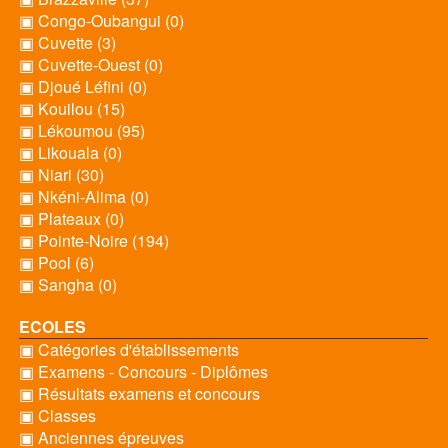
▣ Congo-Oubangui (0)
▣ Cuvette (3)
▣ Cuvette-Ouest (0)
▣ Djoué Léfini (0)
▣ Kouilou (15)
▣ Lékoumou (95)
▣ Likouala (0)
▣ Niari (30)
▣ Nkéni-Alima (0)
▣ Plateaux (0)
▣ Pointe-Noire (194)
▣ Pool (6)
▣ Sangha (0)
ECOLES
▣ Catégories d'établissements
▣ Examens - Concours - Diplômes
▣ Résultats examens et concours
▣ Classes
▣ Anciennes épreuves