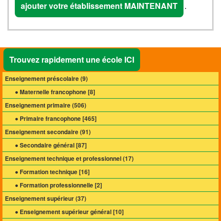
ajouter votre établissement MAINTENANT
.
Trouvez rapidement une école ICI
Enseignement préscolaire (
9
)
● Maternelle francophone [
8
]
Enseignement primaire (
506
)
● Primaire francophone [
465
]
Enseignement secondaire (
91
)
● Secondaire général [
87
]
Enseignement technique et professionnel (
17
)
● Formation technique [
16
]
● Formation professionnelle [
2
]
Enseignement supérieur (
37
)
● Enseignement supérieur général [
10
]