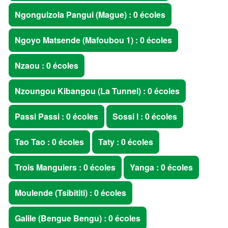
Ngonguizola Pangui (Mague) : 0 écoles
Ngoyo Matsende (Mafoubou 1) : 0 écoles
Nzaou : 0 écoles
Nzoungou Kibangou (La Tunnel) : 0 écoles
Passi Passi : 0 écoles
Sossi I : 0 écoles
Tao Tao : 0 écoles
Taty : 0 écoles
Trois Manguiers : 0 écoles
Yanga : 0 écoles
Moulende (Tsibititi) : 0 écoles
Galile (Bengue Bengu) : 0 écoles