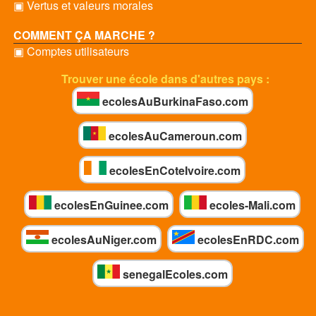
▣ Vertus et valeurs morales
COMMENT ÇA MARCHE ?
▣ Comptes utilisateurs
Trouver une école dans d'autres pays :
ecolesAuBurkinaFaso.com
ecolesAuCameroun.com
ecolesEnCoteIvoire.com
ecolesEnGuinee.com
ecoles-Mali.com
ecolesAuNiger.com
ecolesEnRDC.com
senegalEcoles.com