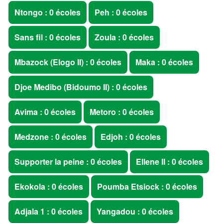
Ntongo : 0 écoles
Peh : 0 écoles
Sans fil : 0 écoles
Zoula : 0 écoles
Mbazock (Elogo II) : 0 écoles
Maka : 0 écoles
Djoe Medibo (Bidoumo II) : 0 écoles
Avima : 0 écoles
Metoro : 0 écoles
Medzone : 0 écoles
Edjoh : 0 écoles
Supporter la peine : 0 écoles
Ellene II : 0 écoles
Ekokola : 0 écoles
Poumba Etsiock : 0 écoles
Adjala 1 : 0 écoles
Yangadou : 0 écoles