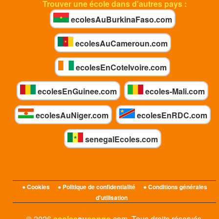
Trouver une école dans d'autres pays :
ecolesAuBurkinaFaso.com
ecolesAuCameroun.com
ecolesEnCoteIvoire.com
ecolesEnGuinee.com
ecoles-Mali.com
ecolesAuNiger.com
ecolesEnRDC.com
senegalEcoles.com
● Cookies
● Politique de confidentialité
● Conditions générales
d'utilisation
© 2026
ecoles
au
congo
.com. Tous droits réservés.