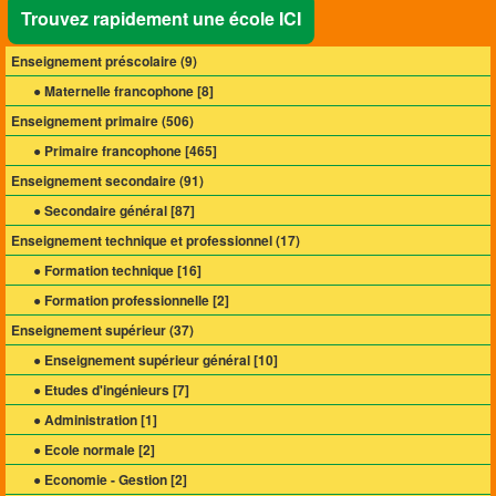
Trouvez rapidement une école ICI
Enseignement préscolaire (
9
)
● Maternelle francophone [
8
]
Enseignement primaire (
506
)
● Primaire francophone [
465
]
Enseignement secondaire (
91
)
● Secondaire général [
87
]
Enseignement technique et professionnel (
17
)
● Formation technique [
16
]
● Formation professionnelle [
2
]
Enseignement supérieur (
37
)
● Enseignement supérieur général [
10
]
● Etudes d'ingénieurs [
7
]
● Administration [
1
]
● Ecole normale [
2
]
● Economie - Gestion [
2
]