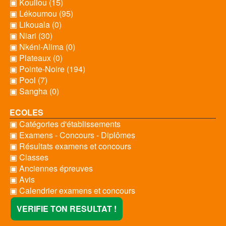
▣ Kouilou (15)
▣ Lékoumou (95)
▣ Likouala (0)
▣ Niari (30)
▣ Nkéni-Alima (0)
▣ Plateaux (0)
▣ Pointe-Noire (194)
▣ Pool (7)
▣ Sangha (0)
ECOLES
▣ Catégories d'établissements
▣ Examens - Concours - Diplômes
▣ Résultats examens et concours
▣ Classes
▣ Anciennes épreuves
▣ Avis
▣ Calendrier examens et concours
VERIFIE TON RESULTAT !