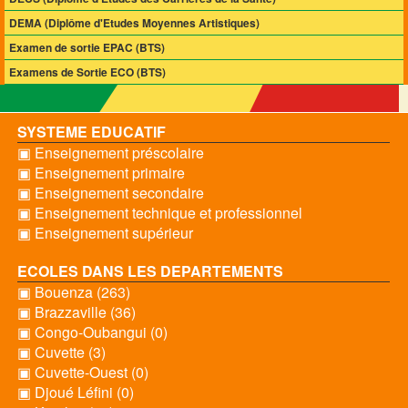
DEMA (Diplôme d'Etudes Moyennes Artistiques)
Examen de sortie EPAC (BTS)
Examens de Sortie ECO (BTS)
SYSTEME EDUCATIF
▣ Enseignement préscolaire
▣ Enseignement primaire
▣ Enseignement secondaire
▣ Enseignement technique et professionnel
▣ Enseignement supérieur
ECOLES DANS LES DEPARTEMENTS
▣ Bouenza (263)
▣ Brazzaville (36)
▣ Congo-Oubangui (0)
▣ Cuvette (3)
▣ Cuvette-Ouest (0)
▣ Djoué Léfini (0)