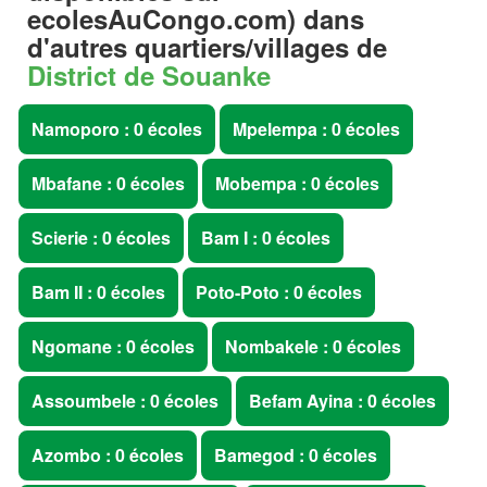
ecolesAuCongo.com
) dans
d'autres quartiers/villages de
District de Souanke
Namoporo : 0 écoles
Mpelempa : 0 écoles
Mbafane : 0 écoles
Mobempa : 0 écoles
Scierie : 0 écoles
Bam I : 0 écoles
Bam II : 0 écoles
Poto-Poto : 0 écoles
Ngomane : 0 écoles
Nombakele : 0 écoles
Assoumbele : 0 écoles
Befam Ayina : 0 écoles
Azombo : 0 écoles
Bamegod : 0 écoles