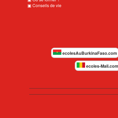
▣ Conseils de vie
ecolesAuBurkinaFaso.com
ecoles-Mali.co