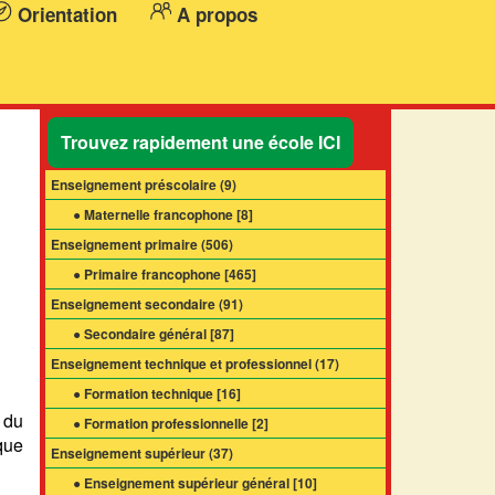
Orientation
A propos
Trouvez rapidement une école ICI
Enseignement préscolaire (
9
)
● Maternelle francophone [
8
]
Enseignement primaire (
506
)
● Primaire francophone [
465
]
Enseignement secondaire (
91
)
● Secondaire général [
87
]
Enseignement technique et professionnel (
17
)
● Formation technique [
16
]
du
● Formation professionnelle [
2
]
que
Enseignement supérieur (
37
)
● Enseignement supérieur général [
10
]