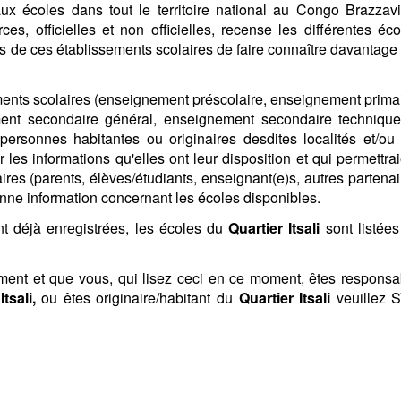
ux écoles dans tout le territoire national au Congo Brazzavil
ces, officielles et non officielles, recense les différentes éco
es de ces établissements scolaires de faire connaître davantage 
ments scolaires (enseignement préscolaire, enseignement primai
ent secondaire général, enseignement secondaire technique
 personnes habitantes ou originaires desdites localités et/ou 
 les informations qu'elles ont leur disposition et qui permettra
ires (parents, élèves/étudiants, enseignant(e)s, autres partenai
onne information concernant les écoles disponibles.
ont déjà enregistrées, les écoles du
Quartier Itsali
sont listées
oment et que vous, qui lisez ceci en ce moment, êtes responsa
Itsali,
ou êtes originaire/habitant du
Quartier Itsali
veuillez 