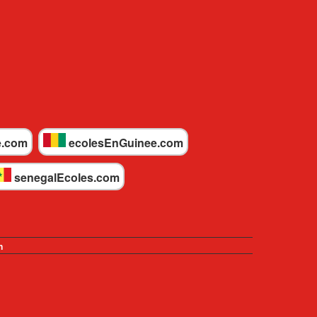
e.com
ecolesEnGuinee.com
senegalEcoles.com
n