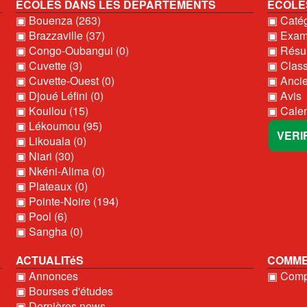
ECOLES DANS LES DEPARTEMENTS
ECOLE
▣ Bouenza (263)
▣ Catég
▣ Brazzaville (37)
▣ Exame
▣ Congo-Oubangui (0)
▣ Résul
▣ Cuvette (3)
▣ Clas
▣ Cuvette-Ouest (0)
▣ Ancie
▣ Djoué Léfini (0)
▣ Avis
▣ Kouilou (15)
▣ Calen
▣ Lékoumou (95)
VERI
▣ Likouala (0)
▣ Niari (30)
▣ Nkéni-Alima (0)
▣ Plateaux (0)
▣ Pointe-Noire (194)
▣ Pool (6)
▣ Sangha (0)
ACTUALITéS
COMME
▣ Annonces
▣ Compt
▣ Bourses d'études
▣ Dernières news