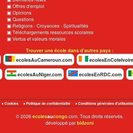
▣ Offres d'emploi
▣ Opinions
▣ Questions
▣ Religions - Croyances - Spiritualités
▣ Téléchargements ressources scolaires
▣ Vertus et valeurs morales
Trouver une école dans d'autres pays :
ecolesAuCameroun.com
ecolesEnCoteIvoir
m
ecolesAuNiger.com
ecolesEnRDC.com
● Cookies
● Politique de confidentialité
● Conditions générales d'utilisatio
© 2026
ecoles
au
congo
.com. Tous droits réservés.
développé par
bidzoni