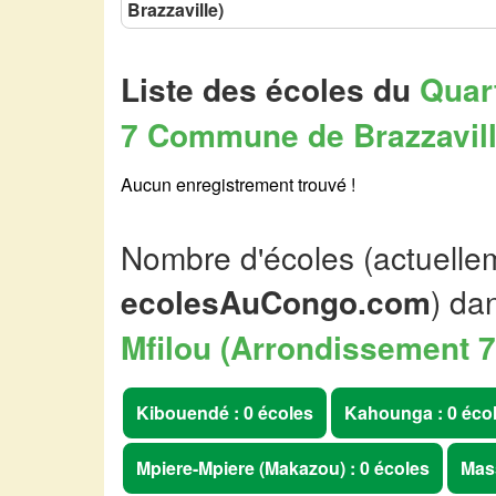
Brazzaville)
Liste des écoles du
Quart
7 Commune de Brazzaville
Aucun enregistrement trouvé !
Nombre d'écoles (actuellem
ecolesAuCongo.com
) da
Mfilou (Arrondissement 
Kibouendé : 0 écoles
Kahounga : 0 éco
Mpiere-Mpiere (Makazou) : 0 écoles
Mass