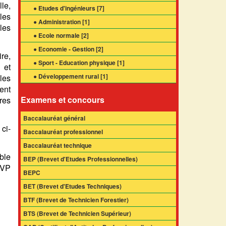
le,
● Etudes d'ingénieurs [
7
]
les
● Administration [
1
]
les
● Ecole normale [
2
]
● Economie - Gestion [
2
]
re,
● Sport - Education physique [
1
]
 et
● Développement rural [
1
]
les
ient
Examens et concours
res
Baccalauréat général
 ci-
Baccalauréat professionnel
Baccalauréat technique
ble
BEP (Brevet d'Etudes Professionnelles)
SVP
BEPC
BET (Brevet d'Etudes Techniques)
BTF (Brevet de Technicien Forestier)
BTS (Brevet de Technicien Supérieur)