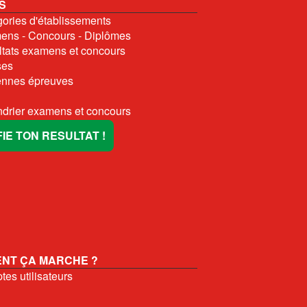
S
ories d'établissements
ns - Concours - Diplômes
tats examens et concours
ses
nnes épreuves
drier examens et concours
FIE TON RESULTAT !
NT ÇA MARCHE ?
es utilisateurs