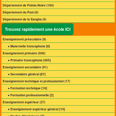
Département de Pointe-Noire (194)
Département du Pool (6)
Département de la Sangha (0)
Trouvez rapidement une école ICI
Enseignement préscolaire (
9
)
● Maternelle francophone [
8
]
Enseignement primaire (
506
)
● Primaire francophone [
465
]
Enseignement secondaire (
91
)
● Secondaire général [
87
]
Enseignement technique et professionnel (
17
)
● Formation technique [
16
]
● Formation professionnelle [
2
]
Enseignement supérieur (
37
)
● Enseignement supérieur général [
10
]
● Etudes d'ingénieurs [
7
]