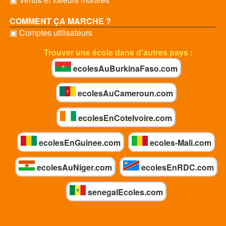
COMMENT ÇA MARCHE ?
▣ Comptes utilisateurs
Trouver une école dans d'autres pays :
ecolesAuBurkinaFaso.com
ecolesAuCameroun.com
ecolesEnCoteIvoire.com
ecolesEnGuinee.com
ecoles-Mali.com
ecolesAuNiger.com
ecolesEnRDC.com
senegalEcoles.com