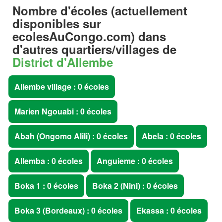
Nombre d'écoles (actuellement
disponibles sur
ecolesAuCongo.com
) dans
d'autres quartiers/villages de
District d'Allembe
Allembe village : 0 écoles
Marien Ngouabi : 0 écoles
Abah (Ongomo Alili) : 0 écoles
Abela : 0 écoles
Allemba : 0 écoles
Anguieme : 0 écoles
Boka 1 : 0 écoles
Boka 2 (Nini) : 0 écoles
Boka 3 (Bordeaux) : 0 écoles
Ekassa : 0 écoles