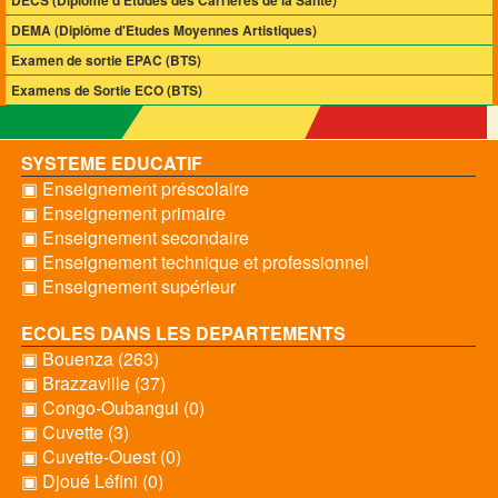
DECS (Diplôme d'Etudes des Carrières de la Santé)
DEMA (Diplôme d'Etudes Moyennes Artistiques)
Examen de sortie EPAC (BTS)
Examens de Sortie ECO (BTS)
SYSTEME EDUCATIF
▣ Enseignement préscolaire
▣ Enseignement primaire
▣ Enseignement secondaire
▣ Enseignement technique et professionnel
▣ Enseignement supérieur
ECOLES DANS LES DEPARTEMENTS
▣ Bouenza (263)
▣ Brazzaville (37)
▣ Congo-Oubangui (0)
▣ Cuvette (3)
▣ Cuvette-Ouest (0)
▣ Djoué Léfini (0)