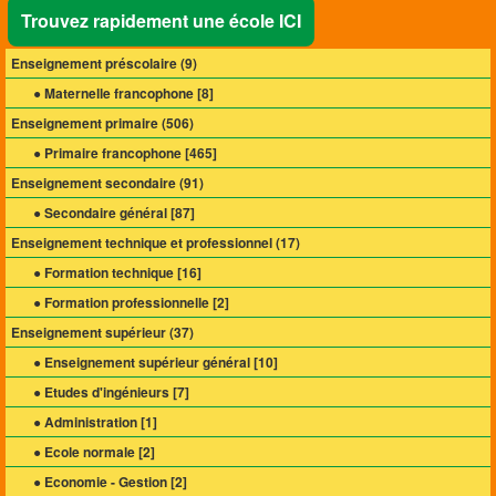
Trouvez rapidement une école ICI
Enseignement préscolaire (
9
)
● Maternelle francophone [
8
]
Enseignement primaire (
506
)
● Primaire francophone [
465
]
Enseignement secondaire (
91
)
● Secondaire général [
87
]
Enseignement technique et professionnel (
17
)
● Formation technique [
16
]
● Formation professionnelle [
2
]
Enseignement supérieur (
37
)
● Enseignement supérieur général [
10
]
● Etudes d'ingénieurs [
7
]
● Administration [
1
]
● Ecole normale [
2
]
● Economie - Gestion [
2
]