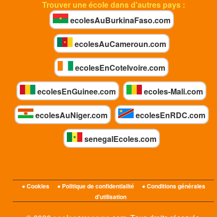
Trouver une école dans d'autres pays :
ecolesAuBurkinaFaso.com
ecolesAuCameroun.com
ecolesEnCoteIvoire.com
ecolesEnGuinee.com
ecoles-Mali.com
ecolesAuNiger.com
ecolesEnRDC.com
senegalEcoles.com
● Cookies
● Politique de confidentialité
● Conditions générales
d'utilisation