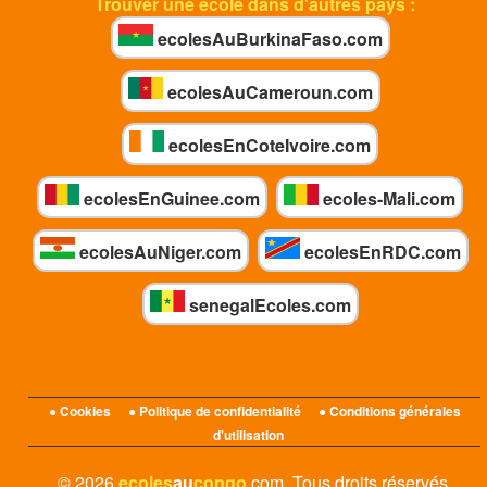
Trouver une école dans d'autres pays :
ecolesAuBurkinaFaso.com
ecolesAuCameroun.com
ecolesEnCoteIvoire.com
ecolesEnGuinee.com
ecoles-Mali.com
ecolesAuNiger.com
ecolesEnRDC.com
senegalEcoles.com
● Cookies
● Politique de confidentialité
● Conditions générales
d'utilisation
© 2026
ecoles
au
congo
.com. Tous droits réservés.