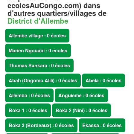
ecolesAuCongo.com
) dans
d'autres quartiers/villages de
District d'Allembe
Allembe village : 0 écoles
Marien Ngouabi : 0 écoles
Thomas Sankara : 0 écoles
Abah (Ongomo Alili) : 0 écoles
Abela : 0 écoles
Allemba : 0 écoles
Anguieme : 0 écoles
Boka 1 : 0 écoles
Boka 2 (Nini) : 0 écoles
Boka 3 (Bordeaux) : 0 écoles
Ekassa : 0 écoles