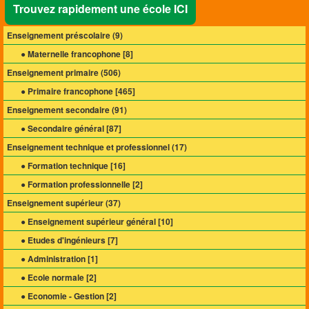
Trouvez rapidement une école ICI
Enseignement préscolaire (
9
)
● Maternelle francophone [
8
]
Enseignement primaire (
506
)
● Primaire francophone [
465
]
Enseignement secondaire (
91
)
● Secondaire général [
87
]
Enseignement technique et professionnel (
17
)
● Formation technique [
16
]
● Formation professionnelle [
2
]
Enseignement supérieur (
37
)
● Enseignement supérieur général [
10
]
● Etudes d'ingénieurs [
7
]
● Administration [
1
]
● Ecole normale [
2
]
● Economie - Gestion [
2
]