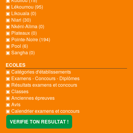
▣ Kouilou (15)
▣ Lékoumou (95)
▣ Likouala (0)
▣ Niari (30)
▣ Nkéni-Alima (0)
▣ Plateaux (0)
▣ Pointe-Noire (194)
▣ Pool (6)
▣ Sangha (0)
ECOLES
▣ Catégories d'établissements
▣ Examens - Concours - Diplômes
▣ Résultats examens et concours
▣ Classes
▣ Anciennes épreuves
▣ Avis
▣ Calendrier examens et concours
VERIFIE TON RESULTAT !