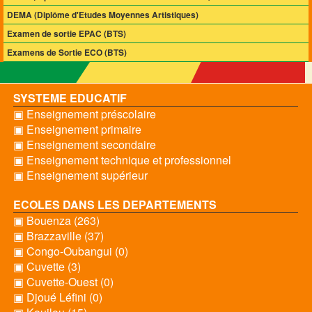
DEMA (Diplôme d'Etudes Moyennes Artistiques)
Examen de sortie EPAC (BTS)
Examens de Sortie ECO (BTS)
SYSTEME EDUCATIF
▣ Enseignement préscolaire
▣ Enseignement primaire
▣ Enseignement secondaire
▣ Enseignement technique et professionnel
▣ Enseignement supérieur
ECOLES DANS LES DEPARTEMENTS
▣ Bouenza (263)
▣ Brazzaville (37)
▣ Congo-Oubangui (0)
▣ Cuvette (3)
▣ Cuvette-Ouest (0)
▣ Djoué Léfini (0)