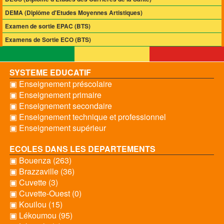
DEMA (Diplôme d'Etudes Moyennes Artistiques)
Examen de sortie EPAC (BTS)
Examens de Sortie ECO (BTS)
SYSTEME EDUCATIF
▣ Enseignement préscolaire
▣ Enseignement primaire
▣ Enseignement secondaire
▣ Enseignement technique et professionnel
▣ Enseignement supérieur
ECOLES DANS LES DEPARTEMENTS
▣ Bouenza (263)
▣ Brazzaville (36)
▣ Cuvette (3)
▣ Cuvette-Ouest (0)
▣ Kouilou (15)
▣ Lékoumou (95)