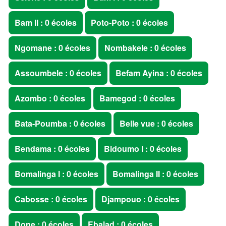
Bam II : 0 écoles
Poto-Poto : 0 écoles
Ngomane : 0 écoles
Nombakele : 0 écoles
Assoumbele : 0 écoles
Befam Ayina : 0 écoles
Azombo : 0 écoles
Bamegod : 0 écoles
Bata-Poumba : 0 écoles
Belle vue : 0 écoles
Bendama : 0 écoles
Bidoumo I : 0 écoles
Bomalinga I : 0 écoles
Bomalinga II : 0 écoles
Cabosse : 0 écoles
Djampouo : 0 écoles
Done : 0 écoles
Ebalad : 0 écoles