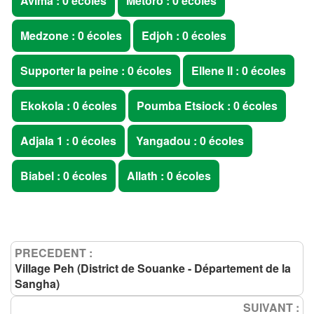
Avima : 0 écoles
Metoro : 0 écoles
Medzone : 0 écoles
Edjoh : 0 écoles
Supporter la peine : 0 écoles
Ellene II : 0 écoles
Ekokola : 0 écoles
Poumba Etsiock : 0 écoles
Adjala 1 : 0 écoles
Yangadou : 0 écoles
Biabel : 0 écoles
Allath : 0 écoles
PRECEDENT :
Village Peh (District de Souanke - Département de la
Sangha)
SUIVANT :