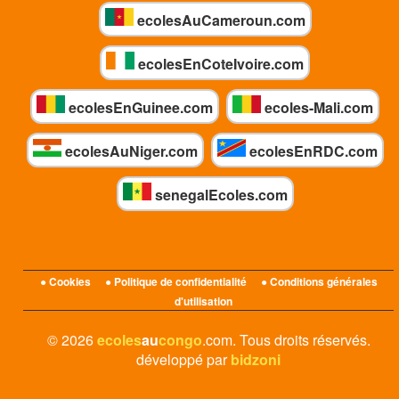
ecolesAuCameroun.com
ecolesEnCoteIvoire.com
ecolesEnGuinee.com
ecoles-Mali.com
ecolesAuNiger.com
ecolesEnRDC.com
senegalEcoles.com
● Cookies
● Politique de confidentialité
● Conditions générales
d'utilisation
© 2026
ecoles
au
congo
.com. Tous droits réservés.
développé par
bidzoni