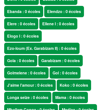
Ebanda : 0 écoles
Elendzo : 0 écoles
Elere : 0 écoles
Ellene I : 0 écoles
Elogo I : 0 écoles
Ezo-loum (Ex. Garabizam II) : 0 écoles
Gola : 0 écoles
Garabizam : 0 écoles
Golmelene : 0 écoles
Gol : 0 écoles
J'aime l'amour : 0 écoles
Koko : 0 écoles
Longa seize : 0 écoles
Mama : 0 écoles
Mballam Congo : 0 écoles
Mediao : 0 écoles