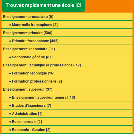
Trouvez rapidement une école ICI
Enseignement préscolaire (
9
)
● Maternelle francophone [
8
]
Enseignement primaire (
506
)
● Primaire francophone [
465
]
Enseignement secondaire (
91
)
● Secondaire général [
87
]
Enseignement technique et professionnel (
17
)
● Formation technique [
16
]
● Formation professionnelle [
2
]
Enseignement supérieur (
37
)
● Enseignement supérieur général [
10
]
● Etudes d'ingénieurs [
7
]
● Administration [
1
]
● Ecole normale [
2
]
● Economie - Gestion [
2
]