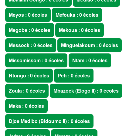
Meyos : 0 écoles
Mefouka : 0 écoles
Megobe : 0 écoles
Mekoua : 0 écoles
Messock : 0 écoles
Minguelakoum : 0 écoles
Missomissom : 0 écoles
Ntam : 0 écoles
Ntongo : 0 écoles
Peh : 0 écoles
Zoula : 0 écoles
Mbazock (Elogo II) : 0 écoles
Maka : 0 écoles
Djoe Medibo (Bidoumo II) : 0 écoles