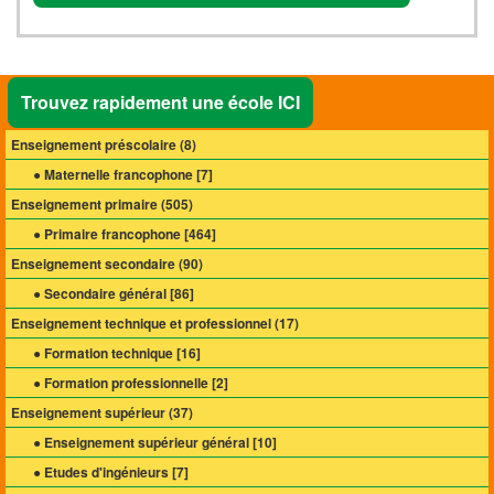
Trouvez rapidement une école ICI
Enseignement préscolaire (
8
)
● Maternelle francophone [
7
]
Enseignement primaire (
505
)
● Primaire francophone [
464
]
Enseignement secondaire (
90
)
● Secondaire général [
86
]
Enseignement technique et professionnel (
17
)
● Formation technique [
16
]
● Formation professionnelle [
2
]
Enseignement supérieur (
37
)
● Enseignement supérieur général [
10
]
● Etudes d'ingénieurs [
7
]