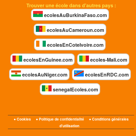
Trouver une école dans d'autres pays :
ecolesAuBurkinaFaso.com
ecolesAuCameroun.com
ecolesEnCoteIvoire.com
ecolesEnGuinee.com
ecoles-Mali.com
ecolesAuNiger.com
ecolesEnRDC.com
senegalEcoles.com
● Cookies
● Politique de confidentialité
● Conditions générales
d'utilisation