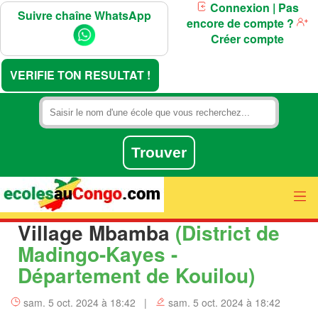
Connexion
| Pas
Suivre chaîne WhatsApp
encore de compte ?
Créer compte
VERIFIE TON RESULTAT !
Village Mbamba
(District de
Madingo-Kayes -
Département de Kouilou)
sam. 5 oct. 2024 à 18:42 |
sam. 5 oct. 2024 à 18:42