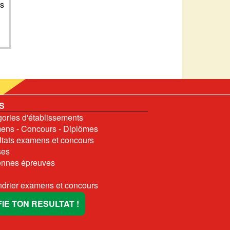
es
S
ories d'établissements
ns - Concours - Diplômes
tats examens et concours
ses
nnes épreuves
drier examens et concours
FIE TON RESULTAT !