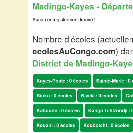
Madingo-Kayes - Départe
Aucun enregistrement trouvé !
Nombre d'écoles (actuellem
ecolesAuCongo.com
) da
District de Madingo-Kay
Kayes-Poste : 0 écoles
Sainte-Marie : 0
Bioko : 0 écoles
Bivela : 0 écoles
Cot
Kaboune : 0 écoles
Kanga Tchizondji : 
Kouani : 0 écoles
Koubotchi : 0 écoles