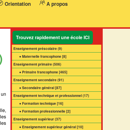
Orientation
A propos
Trouvez rapidement une école ICI
Enseignement préscolaire (
9
)
)
● Maternelle francophone [
8
]
Enseignement primaire (
506
)
● Primaire francophone [
465
]
Enseignement secondaire (
91
)
● Secondaire général [
87
]
 un
Enseignement technique et professionnel (
17
)
● Formation technique [
16
]
le,
● Formation professionnelle [
2
]
les
Enseignement supérieur (
37
)
les
● Enseignement supérieur général [
10
]