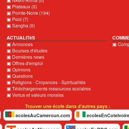
▣ Nkéni-Alima (0)
▣ Plateaux (0)
▣ Pointe-Noire (194)
▣ Pool (7)
▣ Sangha (0)
ACTUALITéS
COMME
▣ Annonces
▣ Compt
▣ Bourses d'études
▣ Dernières news
▣ Offres d'emploi
▣ Opinions
▣ Questions
▣ Religions - Croyances - Spiritualités
▣ Téléchargements ressources scolaires
▣ Vertus et valeurs morales
Trouver une école dans d'autres pays :
ecolesAuCameroun.com
ecolesEnCoteIvoir