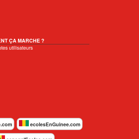
NT ÇA MARCHE ?
es utilisateurs
e.com
ecolesEnGuinee.com