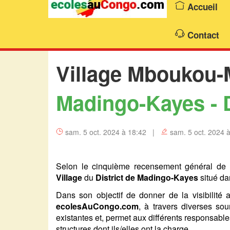
Accueil
Contact
Village Mboukou
Madingo-Kayes - 
sam. 5 oct. 2024 à 18:42 |
sam. 5 oct. 2024 
Selon le cinquième recensement général de l
Village
du
District de Madingo-Kayes
situé da
Dans son objectif de donner de la visibilité a
ecolesAuCongo.com
, à travers diverses sour
existantes et, permet aux différents responsabl
structures dont ils/elles ont la charge.