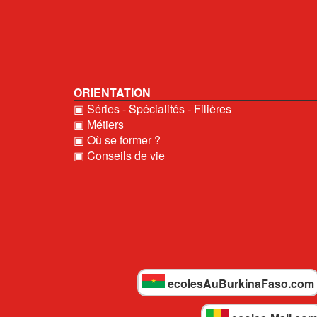
ORIENTATION
▣ Séries - Spécialités - Filières
▣ Métiers
▣ Où se former ?
▣ Conseils de vie
ecolesAuBurkinaFaso.com