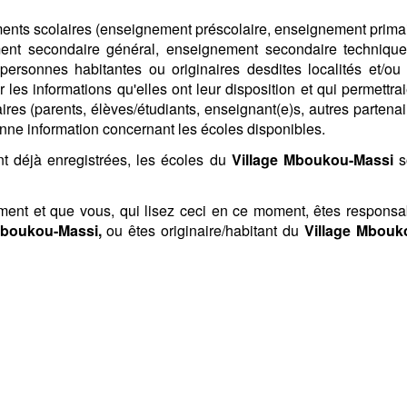
ments scolaires (enseignement préscolaire, enseignement primai
ent secondaire général, enseignement secondaire technique
 personnes habitantes ou originaires desdites localités et/ou 
 les informations qu'elles ont leur disposition et qui permettra
ires (parents, élèves/étudiants, enseignant(e)s, autres partenai
onne information concernant les écoles disponibles.
ont déjà enregistrées, les écoles du
Village Mboukou-Massi
s
oment et que vous, qui lisez ceci en ce moment, êtes responsa
Mboukou-Massi,
ou êtes originaire/habitant du
Village Mbouk