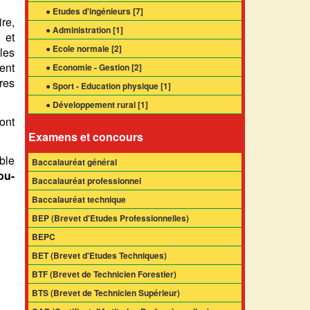
● Etudes d'ingénieurs [
7
]
re,
● Administration [
1
]
 et
● Ecole normale [
2
]
les
ient
● Economie - Gestion [
2
]
res
● Sport - Education physique [
1
]
● Développement rural [
1
]
ont
Examens et concours
ble
Baccalauréat général
ou-
Baccalauréat professionnel
Baccalauréat technique
BEP (Brevet d'Etudes Professionnelles)
BEPC
BET (Brevet d'Etudes Techniques)
BTF (Brevet de Technicien Forestier)
BTS (Brevet de Technicien Supérieur)