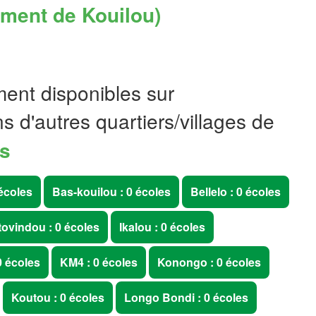
ment de Kouilou)
ent disponibles sur
ns d'autres quartiers/villages de
es
 écoles
Bas-kouilou : 0 écoles
Bellelo : 0 écoles
ovindou : 0 écoles
Ikalou : 0 écoles
0 écoles
KM4 : 0 écoles
Konongo : 0 écoles
Koutou : 0 écoles
Longo Bondi : 0 écoles