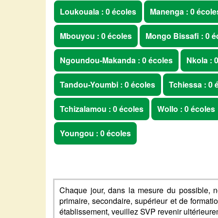
Loukouala : 0 écoles
Manenga : 0 école
Mbouyou : 0 écoles
Mongo Bissafi : 0 é
Ngoundou-Makanda : 0 écoles
Nkola : 
Tandou-Youmbi : 0 écoles
Tchiessa : 0 
Tchizalamou : 0 écoles
Wollo : 0 écoles
Youngou : 0 écoles
Chaque jour, dans la mesure du possible, n
primaire, secondaire, supérieur et de formati
établissement, veuillez SVP revenir ultérieure