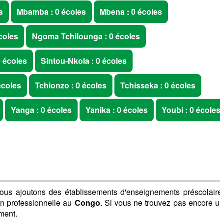
s
Mbamba : 0 écoles
Mbena : 0 écoles
coles
Ngoma Tchilounga : 0 écoles
0 écoles
Sintou-Nkola : 0 écoles
écoles
Tchionzo : 0 écoles
Tchisseka : 0 écoles
Yanga : 0 écoles
Yanika : 0 écoles
Youbi : 0 école
ous ajoutons des établissements d'enseignements préscolair
on professionnelle au
Congo
. Si vous ne trouvez pas encore 
ment.