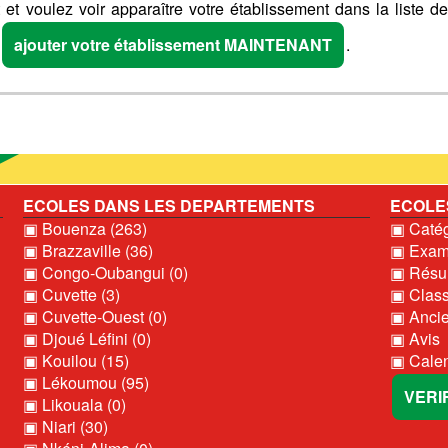
et voulez voir apparaître votre établissement dans la liste d
P
ajouter votre établissement MAINTENANT
.
ECOLES DANS LES DEPARTEMENTS
ECOLE
▣ Bouenza (263)
▣ Catég
▣ Brazzaville (36)
▣ Exame
▣ Congo-Oubangui (0)
▣ Résul
▣ Cuvette (3)
▣ Clas
▣ Cuvette-Ouest (0)
▣ Ancie
▣ Djoué Léfini (0)
▣ Avis
▣ Kouilou (15)
▣ Calen
▣ Lékoumou (95)
VERI
▣ Likouala (0)
▣ Niari (30)